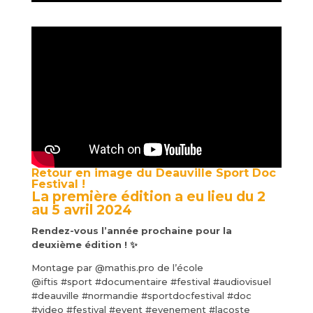
Retour en image du Deauville Sport Doc
Festival !
La première édition a eu lieu du 2
au 5 avril 2024
Rendez-vous l’année prochaine pour la
deuxième édition ! ✨
Montage par @mathis.pro de l’école
@iftis #sport #documentaire #festival #audiovisuel
#deauville #normandie #sportdocfestival #doc
#video #festival #event #evenement #lacoste