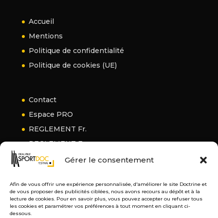
Accueil
Mentions
Politique de confidentialité
Politique de cookies (UE)
Contact
Espace PRO
REGLEMENT Fr.
REGLEMENT En.
Gérer le consentement
Afin de vous offrir une expérience personnalisée, d'améliorer le site Doctrine et
de vous proposer des publicités ciblées, nous avons recours au dépôt et à la
lecture de cookies. Pour en savoir plus, vous pouvez accepter ou refuser tous
les cookies et paramétrer vos préférences à tout moment en cliquant ci-
dessous.