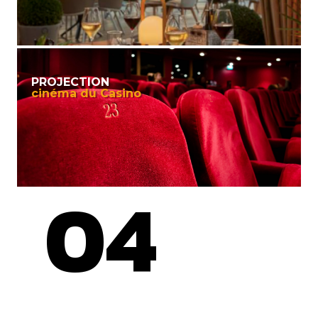
PROJECTION
cinéma du Casino
04
jeudi
Dîner de Gala