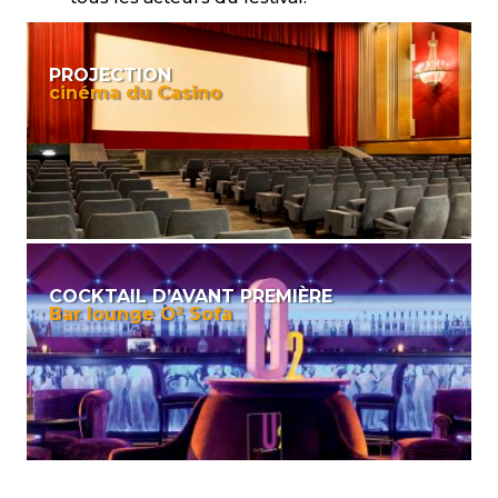
PROJECTION
cinéma du Casino
COCKTAIL D’AVANT PREMIÈRE
Bar lounge O² Sofa