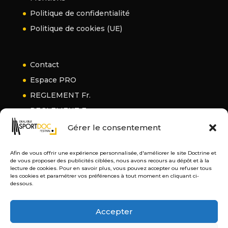
Politique de confidentialité
Politique de cookies (UE)
Contact
Espace PRO
REGLEMENT Fr.
REGLEMENT En.
Gérer le consentement
Afin de vous offrir une expérience personnalisée, d'améliorer le site Doctrine et
de vous proposer des publicités ciblées, nous avons recours au dépôt et à la
lecture de cookies. Pour en savoir plus, vous pouvez accepter ou refuser tous
les cookies et paramétrer vos préférences à tout moment en cliquant ci-
dessous.
Accepter