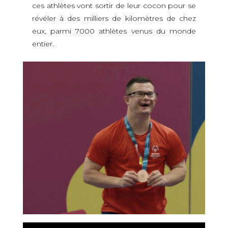
ces athlètes vont sortir de leur cocon pour se
révéler à des milliers de kilomètres de chez
eux, parmi 7000 athlètes venus du monde
entier.