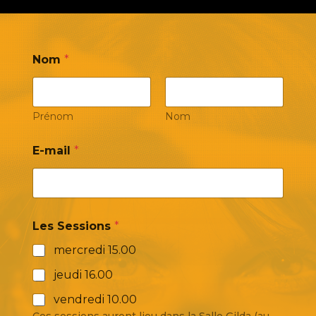
Nom
*
Prénom
Nom
E-mail
*
Les Sessions
*
mercredi 15.00
jeudi 16.00
vendredi 10.00
Ces sessions auront lieu dans la Salle Gilda (au